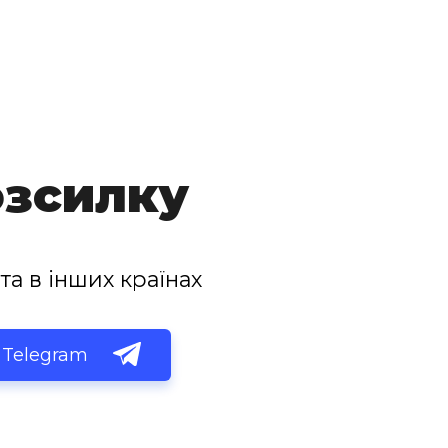
озсилку
та в інших країнах
Telegram