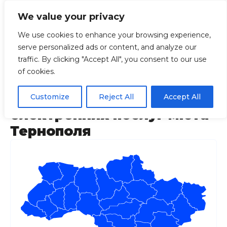
We value your privacy
We use cookies to enhance your browsing experience,
serve personalized ads or content, and analyze our
Головна
Регіони
Тернопільська
Кабі
traffic. By clicking "Accept All", you consent to our use
of cookies.
Кабінет користувача
Центру надання
Customize
Reject All
Accept All
електронних послуг міста
Тернополя