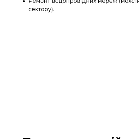
Ремонт водопровідних мереж (можли
сектору).