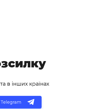
озсилку
та в інших країнах
Telegram