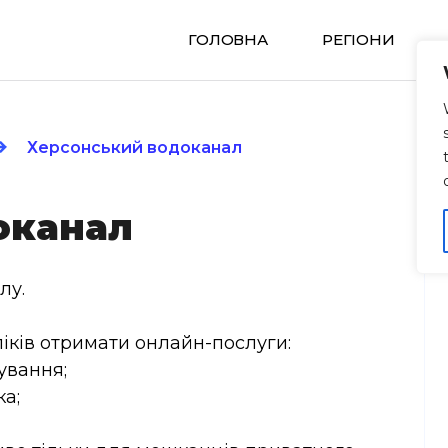
ГОЛОВНА
РЕГIОНИ
Херсонський водоканал
оканал
лу.
ліків отримати онлайн-послуги:
ування;
а;