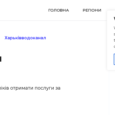
ГОЛОВНА
РЕГIОНИ
Харьківводоканал
л
іків отримати послуги за