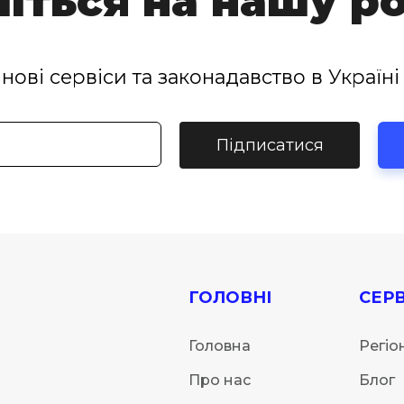
іться на нашу р
нові сервіси та законадавство в Україні 
Підписатися
ГОЛОВНІ
СЕРВ
Головна
Регіо
Про нас
Блог