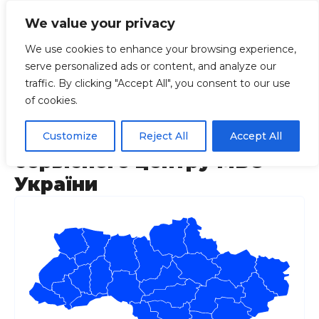
We value your privacy
We use cookies to enhance your browsing experience,
serve personalized ads or content, and analyze our
Головна
Вхід до особистого кабінету Головного
traffic. By clicking "Accept All", you consent to our use
of cookies.
Вхід до особистого
кабінету Головного
Customize
Reject All
Accept All
сервісного центру МВС
України