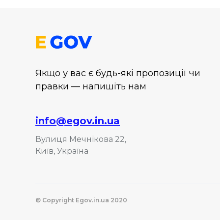
Якщо у вас є будь-які пропозиції чи
правки — напишіть нам
info@egov.in.ua
Вулиця Мечнікова 22,
Київ, Україна
© Copyright Egov.in.ua 2020