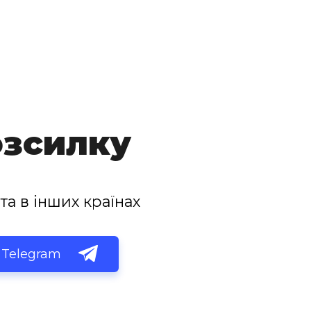
озсилку
та в інших країнах
Telegram