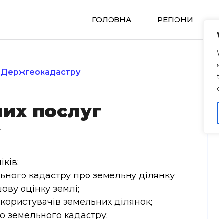
ГОЛОВНА
РЕГIОНИ
г Держгеокадастру
их послуг
у
ків:
ьного кадастру про земельну ділянку;
ву оцінку землі;
 користувачів земельних ділянок;
о земельного кадастру;