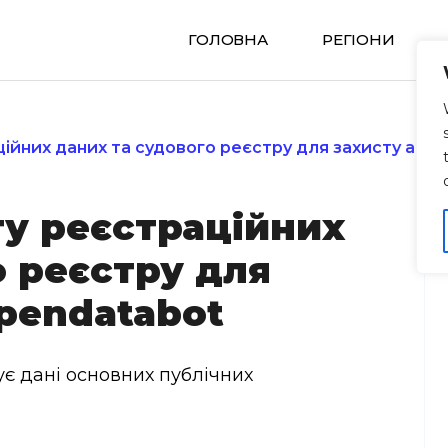
ГОЛОВНА
РЕГIОНИ
ційних даних та судового реєстру для захисту акти
гу реєстраційних
о реєстру для
Opendatabot
ує дані основних публічних