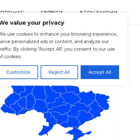
ПРО НАС
СЕРВIСИ
E GOV ЗАКОНИ
We value your privacy
We use cookies to enhance your browsing experience,
serve personalized ads or content, and analyze our
вів Opendatabot
traffic. By clicking "Accept All", you consent to our use
of cookies.
Customize
Reject All
Accept All