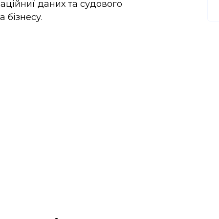
аційниї даних та судового
а бізнесу.