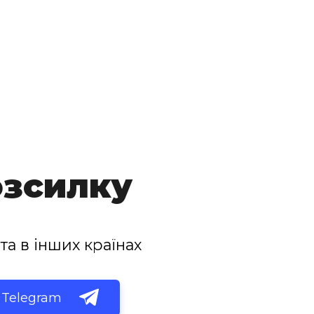
озсилку
та в інших країнах
Telegram