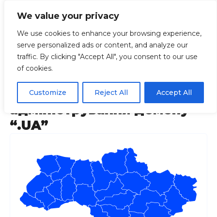
We value your privacy
We use cookies to enhance your browsing experience,
serve personalized ads or content, and analyze our
Головна
Регіони
Закони
Розпоряджен
traffic. By clicking "Accept All", you consent to our use
of cookies.
Розпорядження Кабінету
Міністрів України “Про
Customize
Reject All
Accept All
адміністрування домену
“.UA”