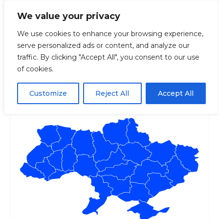
We value your privacy
We use cookies to enhance your browsing experience,
serve personalized ads or content, and analyze our
Головна
Повторна видача свідоцтва про зміну ім
traffic. By clicking "Accept All", you consent to our use
of cookies.
Повторна видача
свідоцтва про зміну імені
Customize
Reject All
Accept All