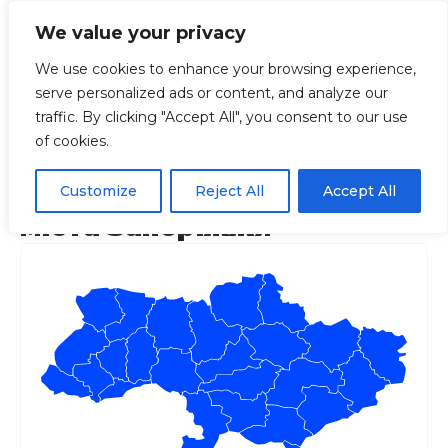
We value your privacy
We use cookies to enhance your browsing experience,
serve personalized ads or content, and analyze our
Головна
Регіони
Запорізька
Повний п
traffic. By clicking "Accept All", you consent to our use
of cookies.
Повний перелік
актуальних маршруток
Customize
Reject All
Accept All
міста Запоріжжя