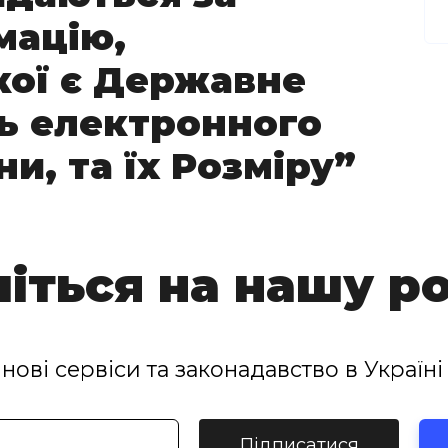
мацію,
кої є Державне
нь електронного
и, та їх Розміру”
іться на нашу р
нові сервіси та законадавство в Україні 
Підписатися