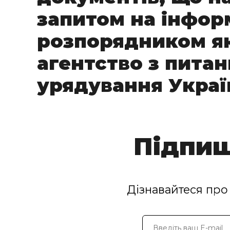
запитом на інфор
розпорядником я
агентство з пита
урядування Україн
Підпиш
Дізнавайтеся про 