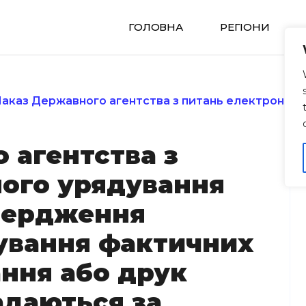
ГОЛОВНА
РЕГIОНИ
аказ Державного агентства з питань електронного
 агентства з
ого урядування
твердження
ування фактичних
ання або друк
адаються за