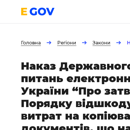
Головна
Регіони
Закони
Н
Наказ Державного
питань електронн
України “Про за
Порядку відшкод
витрат на копіюв
документів, що н