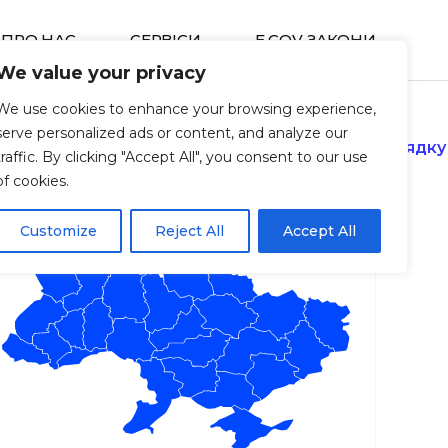
ПРО НАС
СЕРВIСИ
E GOV ЗАКОНИ
We value your privacy
We use cookies to enhance your browsing experience,
serve personalized ads or content, and analyze our
 урядування України “Про затвердження Порядку ві
traffic. By clicking "Accept All", you consent to our use
of cookies.
Customize
Reject All
Accept All