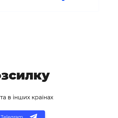
озсилку
та в інших країнах
Telegram