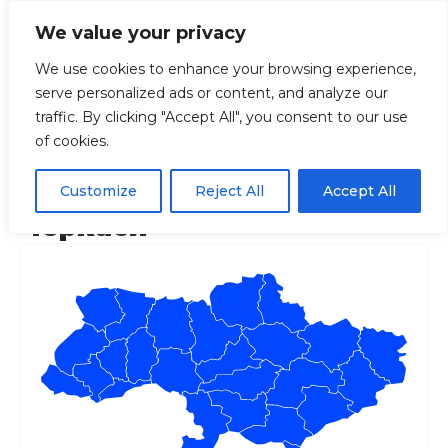
We value your privacy
We use cookies to enhance your browsing experience,
serve personalized ads or content, and analyze our
Головна
Регіони
Черкаська
“Муніцип
traffic. By clicking "Accept All", you consent to our use
of cookies.
“Муніципальна картка
“Картка містянина” міста
Customize
Reject All
Accept All
Черкаси