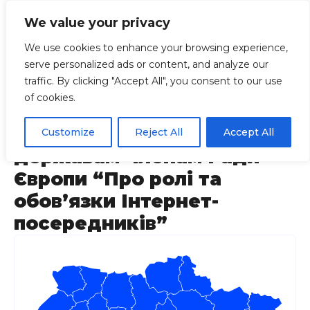
We value your privacy
We use cookies to enhance your browsing experience,
serve personalized ads or content, and analyze our
Головна
Регіони
Закони
Рекомендаці
traffic. By clicking "Accept All", you consent to our use
of cookies.
Рекомендації Комітету
Міністрів Ради Європи
Customize
Reject All
Accept All
державам-членам Ради
Європи “Про ролі та
обов’язки Інтернет-
посередників”