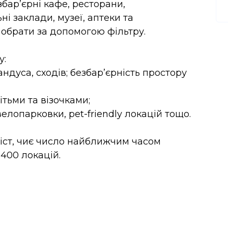
бар’єрні кафе, ресторани,
ні заклади, музеї, аптеки та
 обрати за допомогою фільтру.
у:
андуса, сходів; безбар’єрність простору
тьми та візочками;
лопарковки, pet-friendly локацій тощо.
міст, чиє число найближчим часом
 400 локацій.