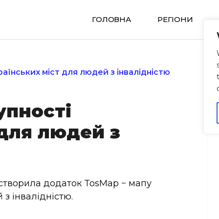
ГОЛОВНА
РЕГIОНИ
аїнських міст для людей з інвалідністю
упності
 для людей з
 створила додаток TosMap − мапу
 з інвалідністю.