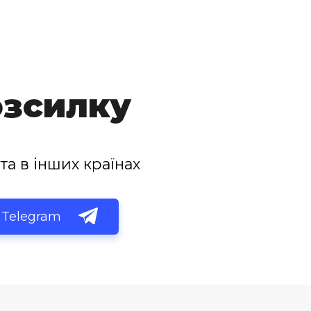
озсилку
та в інших країнах
Telegram