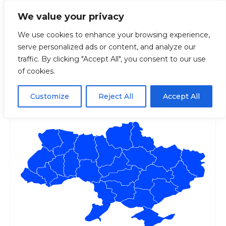
We value your privacy
We use cookies to enhance your browsing experience,
serve personalized ads or content, and analyze our
Головна
Android-додаток «еЧерга» для водіїв в
traffic. By clicking "Accept All", you consent to our use
of cookies.
Android-додаток «еЧерга»
для водіїв вантажівок
Customize
Reject All
Accept All